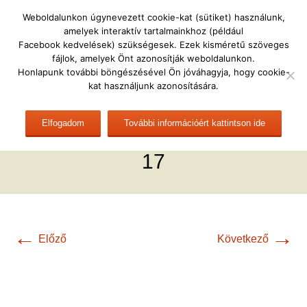
Ugrás
DULÁTE
Weboldalunkon úgynevezett cookie-kat (sütiket) használunk,
a
amelyek interaktív tartalmainkhoz (például
Dunakanyari Látássérültek Egyesülete
tartalomhoz
Facebook kedvelések) szükségesek. Ezek kisméretű szöveges
fájlok, amelyek Önt azonosítják weboldalunkon.
Keresés:
Menü
Honlapunk további böngészésével Ön jóváhagyja, hogy cookie-
kat használjunk azonosítására.
Vendégünk Jenei András ,
Elfogadom
További információért kattintson ide
író – Fehér Bot Napja 2014 10
17
←
→
Előző
Következő