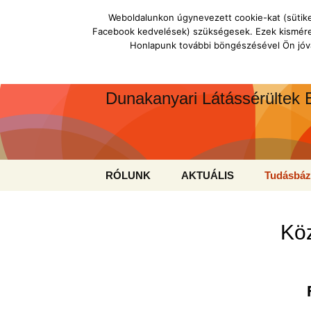
Ugrás
Weboldalunkon úgynevezett cookie-kat (sütiket
a
Facebook kedvelések) szükségesek. Ezek kisméret
tartalomhoz
DULÁTE
Honlapunk további böngészésével Ön jóvá
Dunakanyari Látássérültek 
RÓLUNK
AKTUÁLIS
Tudásbáz
Egyesületünkről
Programok
Látássérü
fordulhat
Köz
Szolgáltatásaink
Aktuális felhívások,
Szolgáltatása
pályázatok
magánszemél
Mentorsz
Érdekképviselet
Hírek
Szolgáltatása
Tájékozta
intézményekn
Hivatalos
cégeknek
Alapszabály
dokumentumok
Médiamegjelenés
Segédesz