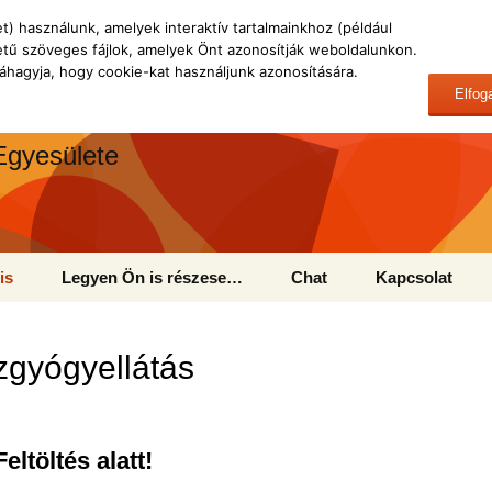
) használunk, amelyek interaktív tartalmainkhoz (például
ű szöveges fájlok, amelyek Önt azonosítják weboldalunkon.
hagyja, hogy cookie-kat használjunk azonosítására.
Elfog
Egyesülete
is
Legyen Ön is részese…
Chat
Kapcsolat
lt lett? Hova
Adó 1% és adomány
?
gyógyellátás
ink
Önkéntesség
Felnőtt önkéntesek
yeknek
ülő hálózat
Iskolai közösségi
ink
tók
„Leszázalékolás”
szolgálat
Feltöltés alatt!
ek,
közök,
Fogyatékossági
Szoftverek