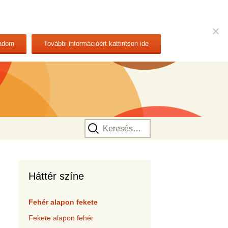
adom
További információért kattintson ide
Keresés:
Háttér színe
Fehér alapon fekete
Fekete alapon fehér