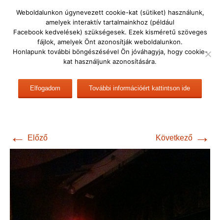
Ugrás
DULÁTE
Weboldalunkon úgynevezett cookie-kat (sütiket) használunk,
a
amelyek interaktív tartalmainkhoz (például
Dunakanyari Látássérültek Egyesülete
tartalomhoz
Facebook kedvelések) szükségesek. Ezek kisméretű szöveges
fájlok, amelyek Önt azonosítják weboldalunkon.
Keresés:
Menü
Honlapunk további böngészésével Ön jóváhagyja, hogy cookie-
kat használjunk azonosítására.
IMG_3803
Elfogadom
További információért kattintson ide
←
→
Előző
Következő