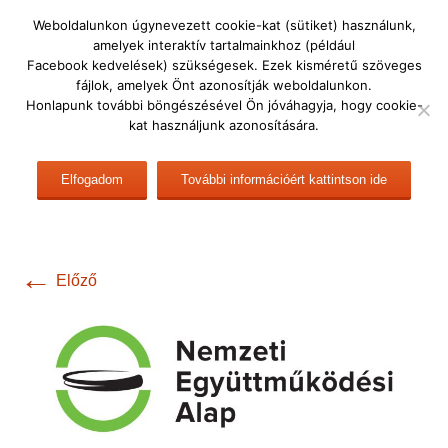
Ugrás
DULÁTE
Weboldalunkon úgynevezett cookie-kat (sütiket) használunk,
a
amelyek interaktív tartalmainkhoz (például
Dunakanyari Látássérültek Egyesülete
tartalomhoz
Facebook kedvelések) szükségesek. Ezek kisméretű szöveges
fájlok, amelyek Önt azonosítják weboldalunkon.
Keresés:
Menü
Honlapunk további böngészésével Ön jóváhagyja, hogy cookie-
kat használjunk azonosítására.
nea-01
Elfogadom
További információért kattintson ide
←
Előző